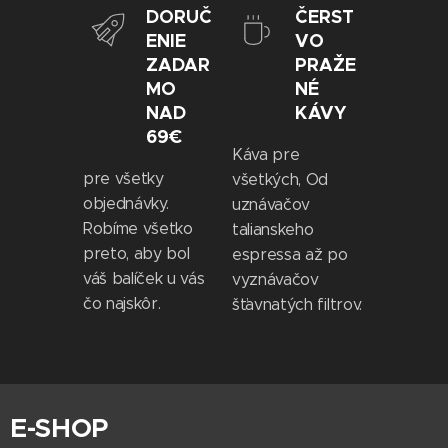
DORUČ
ČERST
ENIE
VO
ZADAR
PRAŽE
MO
NÉ
NAD
KÁVY
69€
Káva pre
pre všetky
všetkých, Od
objednávky.
uznávačov
Robíme všetko
talianskeho
preto, aby bol
espressa až po
váš balíček u vás
vyznávačov
čo najskôr.
šťavnatých filtrov.
E-SHOP