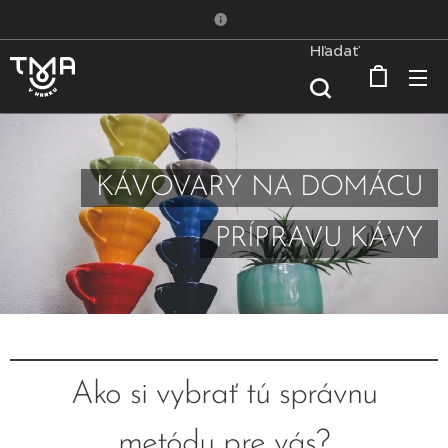
Hľadať
KÁVOVARY NA DOMÁCU
PRÍPRAVU KÁVY
Ako si vybrať tú správnu
metódu pre vás?