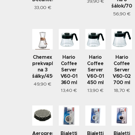
39,90
€
šálok/70
33,00
€
56,90
€
Chemex
Hario
Hario
Hario
prekvapkávač
Coffee
Coffee
Coffee
na 3
Server
Server
Server
šálky/450ml
V60-01
V60-01
V60-02
360 ml
450 ml
700 ml
49,90
€
13,40
€
13,90
€
18,70
€
Aeropress
Bialetti
Bialetti
Bialetti