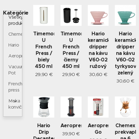
Kategórie
Všetky
produkty
Timemore
Timemore
Hario
Hario
Chemex
U
U
keramický
keramick
Hario
French
French
dripper
dripper
Press /
Press /
na kávu
na kávu
Aeropress
biely
čierny
V60-02
V60-02
450 ml
450 ml
ružový
tyrkysov
Vacuum
zelený
Pot
29,90
€
29,90
€
30,60
€
30,60
€
French
press
Moka
konvičky
Hario
Aeropress
Aeropress
Chemex
Drip
Go
prekvapk
39,90
€
Decanter
na 6