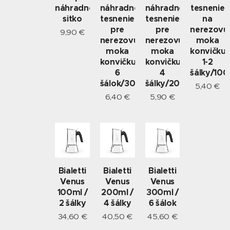
náhradné
náhradné
náhradné
tesnenie
sitko
tesnenie
tesnenie
na
pre
pre
nerezovú
9,90
€
nerezovú
nerezovú
moka
moka
moka
konvičku
konvičku
konvičku
1-2
6
4
šálky/100
šálok/300ml
šálky/200ml
5,40
€
6,40
€
5,90
€
Bialetti
Bialetti
Bialetti
Venus
Venus
Venus
100ml /
200ml /
300ml /
2 šálky
4 šálky
6 šálok
34,60
€
40,50
€
45,60
€