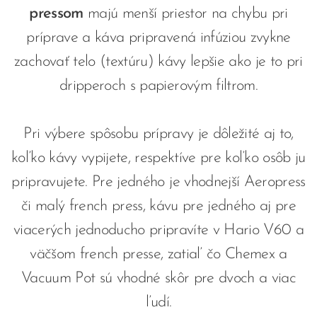
press
om
majú menší priestor na chybu pri
príprave a káva pripravená infúziou zvykne
zachovať telo (textúru) kávy lepšie ako je to pri
dripperoch s papierovým filtrom.
Pri výbere spôsobu prípravy je dôležité aj to,
koľko kávy vypijete, respektíve pre koľko osôb ju
pripravujete. Pre jedného je vhodnejší Aeropress
či malý french press, kávu pre jedného aj pre
viacerých jednoducho pripravíte v Hario V60 a
väčšom french presse, zatiaľ čo Chemex a
Vacuum Pot sú vhodné skôr pre dvoch a viac
ľudí.