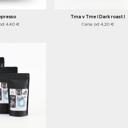
epresso
Tma v Tme I Dark roast I
 od
4,40
€
Cena od
4,20
€