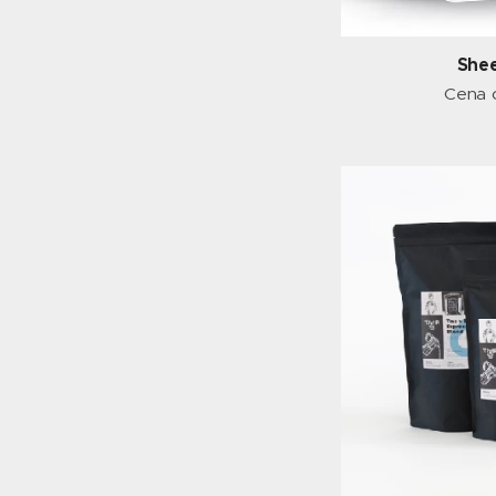
She
Cena