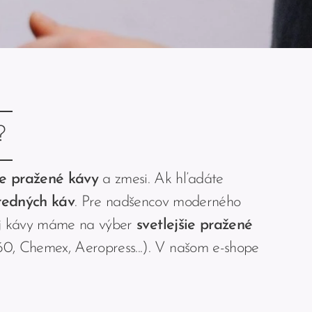
?
e pražené kávy
a zmesi. Ak hľadáte
redných káv
. Pre nadšencov moderného
anej kávy máme na výber
svetlejšie pražené
60, Chemex, Aeropress...). V našom e-shope