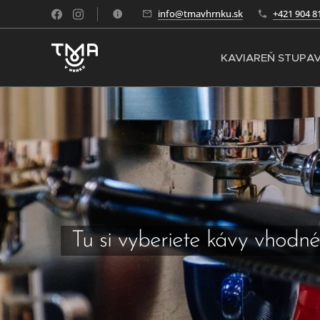
info@tmavhrnku.sk
+421 904 8
KAVIAREŇ STUPA
Tu si vyberiete kávy vhodn