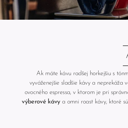
Ak máte kávu radšej horkejšiu s tón
vyváženejšie sladšie kávy a neprekáža 
ovocného espressa, v ktorom je pri správn
výberové kávy
a omni roast kávy, ktoré s