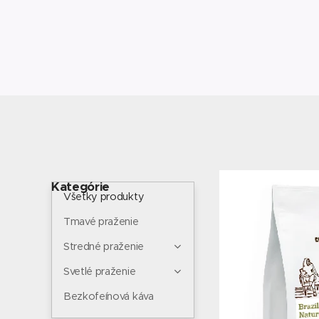
Kategórie
Všetky produkty
Tmavé praženie
Stredné praženie
Svetlé praženie
Bezkofeínová káva