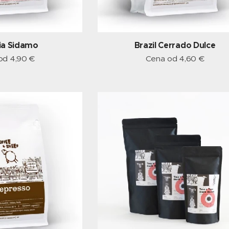
ia Sidamo
Brazil Cerrado Dulce
 od
4,90
€
Cena od
4,60
€