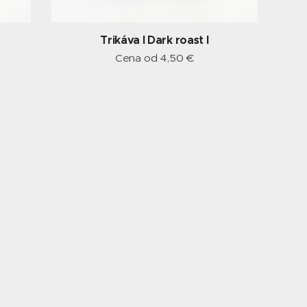
Trikáva I Dark roast I
Cena od
4,50
€