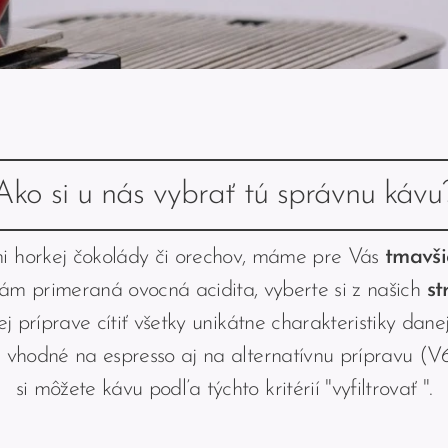
Ako si u nás vybrať tú správnu kávu
mi horkej čokolády či orechov, máme pre Vás
tmavši
vám primeraná ovocná acidita, vyberte si z našich
st
ej príprave cítiť všetky unikátne charakteristiky d
ú vhodné na espresso aj na alternatívnu prípravu (V
si môžete kávu podľa týchto kritérií "vyfiltrovať ".