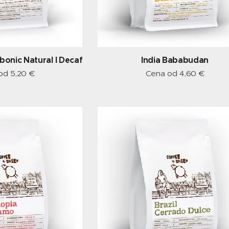
rbonic Natural I Decaf
India Bababudan
 od
5,20
€
Cena od
4,60
€