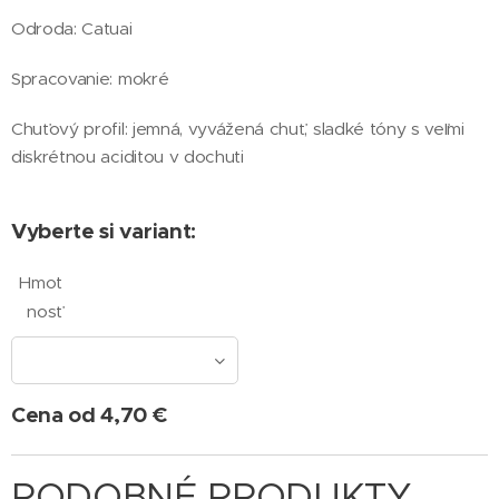
Odroda: Catuai
Spracovanie: mokré
Chuťový profil: jemná, vyvážená chuť, sladké tóny s veľmi
diskrétnou aciditou v dochuti
Vyberte si variant:
Hmot
nosť
Cena od
4,70
€
PODOBNÉ PRODUKTY