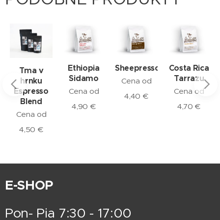
Ethiopia
Sheepresso
Costa Rica
Tma v
Sidamo
Tarrazu
hrnku
Cena od
Espresso
Cena od
Cena od
4,40
€
Blend
4,90
€
4,70
€
Cena od
4,50
€
E-SHOP
Pon- Pia 7:30 - 17:00