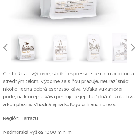
Costa Rica - výborné, sladké espresso, s jemnou aciditou a
stredným telom. Výborne sa s ňou pracuje, neurazí snáď
nikoho, jedna dobrá espresso káva. Vďaka vulkanickej
pôde, na ktorej sa káva pestuje, je jej chuť plná, čokoládová
a komplexná. Vhodná aj na koťogo či french press.
Región: Tarrazu
Nadmorská výška: 1800 m n. m.