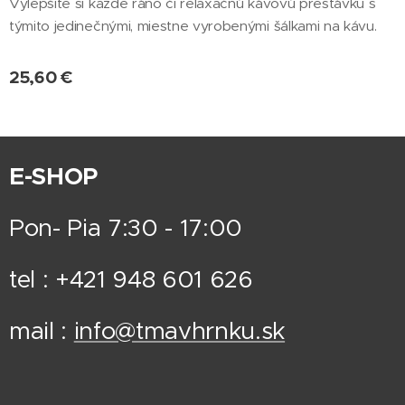
Vylepšite si každé ráno či relaxačnú kávovú prestávku s
týmito jedinečnými, miestne vyrobenými šálkami na kávu.
25,60
€
E-SHOP
Pon- Pia 7:30 - 17:00
tel : +421 948 601 626
mail :
info@tmavhrnku.sk