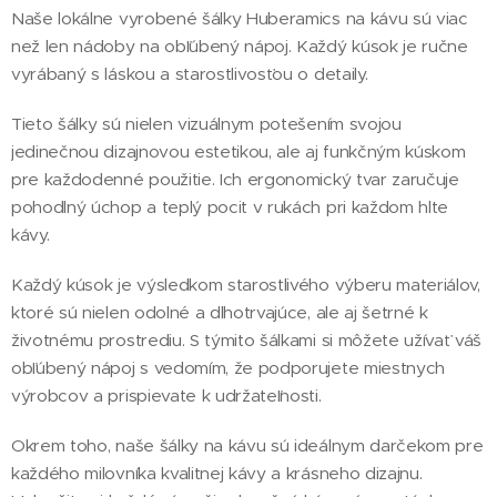
Naše lokálne vyrobené šálky Huberamics na kávu sú viac
než len nádoby na obľúbený nápoj. Každý kúsok je ručne
vyrábaný s láskou a starostlivosťou o detaily.
Tieto šálky sú nielen vizuálnym potešením svojou
jedinečnou dizajnovou estetikou, ale aj funkčným kúskom
pre každodenné použitie. Ich ergonomický tvar zaručuje
pohodlný úchop a teplý pocit v rukách pri každom hlte
kávy.
Každý kúsok je výsledkom starostlivého výberu materiálov,
ktoré sú nielen odolné a dlhotrvajúce, ale aj šetrné k
životnému prostrediu. S týmito šálkami si môžete užívať váš
obľúbený nápoj s vedomím, že podporujete miestnych
výrobcov a prispievate k udržateľnosti.
Okrem toho, naše šálky na kávu sú ideálnym darčekom pre
každého milovníka kvalitnej kávy a krásneho dizajnu.