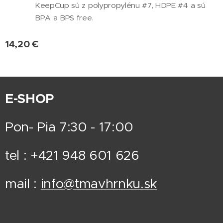
KeepCup sú z polypropylénu #7, HDPE #4 a sú
BPA a BPS free.
14,20
€
E-SHOP
Pon- Pia 7:30 - 17:00
tel : +421 948 601 626
mail :
info@tmavhrnku.sk