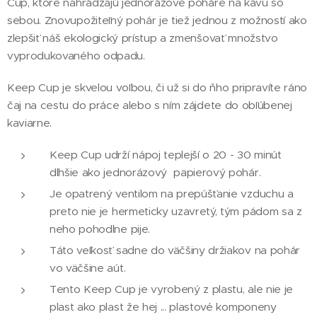
Cup, ktoré nahrádzajú jednorázové poháre na kávu so
sebou. Znovupožiteľný pohár je tiež jednou z možností ako
zlepšiť náš ekologický prístup a zmenšovať množstvo
vyprodukovaného odpadu.
Keep Cup je skvelou voľbou, či už si do ňho pripravíte ráno
čaj na cestu do práce alebo s ním zájdete do obľúbenej
kaviarne.
Keep Cup udrží nápoj teplejší o 20 - 30 minút
dlhšie ako jednorázový papierový pohár.
Je opatrený ventilom na prepúšťanie vzduchu a
preto nie je hermeticky uzavretý, tým pádom sa z
neho pohodlne pije.
Táto veľkosť sadne do väčšiny držiakov na pohár
vo väčšine aút.
Tento Keep Cup je vyrobený z plastu, ale nie je
plast ako plast že hej ... plastové komponeny